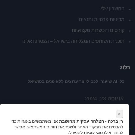
החשבון שלי
מדיניות פרטיות ותנאים
קורסים והכשרות מקצועיות
תוכנית השותפים המצליחה בישראל – הצטרפו אלינו
בלוג
כלי AI שיעזרו לכם לייצר ערוצים ללא פנים בסושיאל
אוגוסט 23, 2024
לשנות האופן שבו אנחנו רואים את המציאות
×
רן ברכה - הצלחה עסקית מחושבת
אנו משתמשים בעוגיות כדי
להבטיח את תפקוד האתר ולשפר את חוויית המשתמש. אפשר
פברואר 18, 2021
לבחור אילו סוגי עוגיות להפעיל.