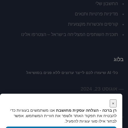
החשבון שלי
מדיניות פרטיות ותנאים
קורסים והכשרות מקצועיות
תוכנית השותפים המצליחה בישראל – הצטרפו אלינו
בלוג
כלי AI שיעזרו לכם לייצר ערוצים ללא פנים בסושיאל
אוגוסט 23, 2024
לשנות האופן שבו אנחנו רואים את המציאות
×
רן ברכה - הצלחה עסקית מחושבת
אנו משתמשים בעוגיות כדי
להבטיח את תפקוד האתר ולשפר את חוויית המשתמש. אפשר
פברואר 18, 2021
לבחור אילו סוגי עוגיות להפעיל.