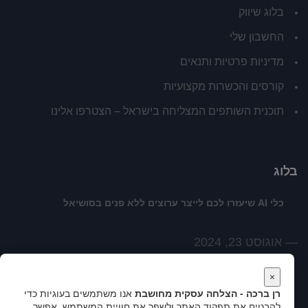
בלוג שיווק
החשבון שלי
מדיניות פרטיות ותנאים
קורסים והכשרות מקצועיות
תוכנית השותפים המצליחה בישראל – הצטרפו אלינו
בלוג
כלי AI שיעזרו לכם לייצר ערוצים ללא פנים בסושיאל
אוגוסט 23, 2024
לשנות האופן שבו אנחנו רואים את המציאות
×
רן ברכה - הצלחה עסקית מחושבת
אנו משתמשים בעוגיות כדי
להבטיח את תפקוד האתר ולשפר את חוויית המשתמש. אפשר