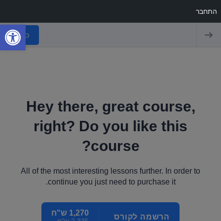
התחבר
פתח
כניסה
Hey there, great course,
right? Do you like this
course?
All of the most interesting lessons further. In order to
continue you just need to purchase it.
1,270 ש"ח
הרשמה לקורס